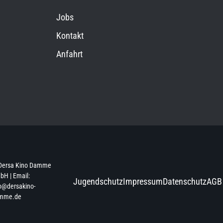
Jobs
Kontakt
Anfahrt
Dersa Kino Damme
H | Email:
Jugendschutz
Impressum
Datenschutz
AGB
o@dersakino-
mme.de