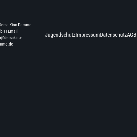
Dersa Kino Damme
H | Email:
Jugendschutz
Impressum
Datenschutz
AGB
o@dersakino-
mme.de