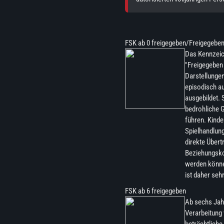
FSK ab 0 freigegeben/Freigegebe
Das Kennzeic
"Freigegeben 
Darstellunge
episodisch au
ausgebildet. 
bedrohliche G
führen. Kinde
Spielhandlung
direkte Übert
Beziehungskon
werden können
ist daher sehr
FSK ab 6 freigegeben
Ab sechs Jahr
Verarbeitung 