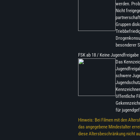
werden. Probl
Nicht freigeg
partnerschaft
Gruppen diskr
Triebbefriedi
Drogenkonsum,
besonderer Se
FSK ab 18 / Keine Jugendfreigabe
Das Kennzeic
Jugendfreiga
schwere Jugen
Jugendschutz
Kennzeichnens
öffentliche F
Gekennzeichn
für jugendgef
Hinweis: Bei Filmen mit den Alter
das angegebene Mindestalter errei
diese Altersbeschränkung nicht a