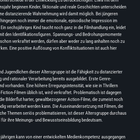
 Unterschiede in der Entwicklung zu berücksichtigen. Etwa mit dem
sjahr beginnen Kinder, fiktionale und reale Geschichten unterscheiden
ine distanzierende Wahrnehmung wird damit möglich. Bei jüngeren
t hingegen noch immer die emotionale, episodische Impression im
Ein sechsjähriges Kind taucht noch ganz in die Filmhandlung ein, leidet
 mit den Identifikationsfiguren. Spannungs- und Bedrohungsmomente
schon verkraftet werden, dürfen aber weder zu lang anhalten noch zu
rken. Eine positive Auflösung von Konfliktsituationen ist auch hier
nd Jugendlichen dieser Altersgruppe ist die Fähigkeit zu distanzierter
nd rationaler Verarbeitung bereits ausgebildet. Erste Genre-
nd vorhanden. Eine höhere Erregungsintensität, wie sie in Thrillern
Fiction-Filmen üblich ist, wird verkraftet. Problematisch ist dagegen
die Bilderflut harter, gewaltbezogener Action-Filme, die zumeist noch
ndig verarbeitet werden kann. Die Auseinandersetzung mit Filmen, die
iche Themen seriös problematisieren, ist dieser Altersgruppe durchaus
 für ihre Meinungs- und Bewusstseinsbildung bedeutsam.
18-jährigen kann von einer entwickelten Medienkompetenz ausgegangen