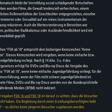
ematisch bleibt die Vermittlung sozial schädigender Botschaften.
eben werden Filme, die Gewalt tendenziell verherrlichen, einem
lichen Rollenverhältnis der Geschlechter entgegenstehen, einzelne
iminieren oder Sexualität auf ein reines Instrumentarium der
gung reduzieren. Auch die Werteorientierung in Bereichen wie
 politischer Radikalismus oder Ausländerfeindlichkeit wird mit
nsibilität geprüft.
hen "FSK ab 18" entspricht dem bisherigen Kennzeichen "Keine
be". Dieses Kennzeichen wird vergeben, wenn keine einfache bzw.
dgefährdung vorliegt. Nach § 14 Abs. 3 u. 4 des
gesetzes erfolgt für DVDs und Blu-ray Discs die Vergabe des
 "FSK ab 18", wenn keine einfache Jugendgefährdung vorliegt, für die
ilmvorführung, wenn der Film nicht schwer jugendgefährdend ist.
ete Filme, DVDs und Blu-ray Discs werden von der Bundesprüfstelle
ährdende Medien (BPjM) nicht indiziert.
sfreigaben
FSK 16 und FSK 18
ist darauf zu achten, dass die Besucher
cht haben. Die Begleitung durch einen Erziehungsberechtigten hebt
uf – es dürfen keine jüngeren Besucher zugelassen werden.