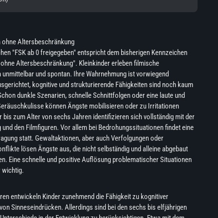
n ohne Altersbeschränkung
hen "FSK ab 0 freigegeben" entspricht dem bisherigen Kennzeichen
ohne Altersbeschränkung". Kleinkinder erleben filmische
n unmittelbar und spontan. Ihre Wahrnehmung ist vorwiegend
sgerichtet, kognitive und strukturierende Fähigkeiten sind noch kaum
Schon dunkle Szenarien, schnelle Schnittfolgen oder eine laute und
eräuschkulisse können Ängste mobilisieren oder zu Irritationen
r bis zum Alter von sechs Jahren identifizieren sich vollständig mit der
 und den Filmfiguren. Vor allem bei Bedrohungssituationen findet eine
ragung statt. Gewaltaktionen, aber auch Verfolgungen oder
flikte lösen Ängste aus, die nicht selbständig und alleine abgebaut
. Eine schnelle und positive Auflösung problematischer Situationen
 wichtig.
en entwickeln Kinder zunehmend die Fähigkeit zu kognitiver
von Sinneseindrücken. Allerdings sind bei den sechs bis elfjährigen