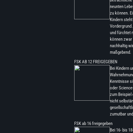
beträchtliche
neunten Leben
zu können. E
Kindern steh
Vordergrund. 
und fürchtet
können zwar 
nachhaltig wi
maßgebend.
FSK AB 12 FREIGEGEBEN​
Bei Kindern u
Wahrnehmung u
Kenntnisse si
oder Science-
zum Beispiel 
nicht selbstä
gesellschaftl
zumutbar und
FSK ab 16 freigegeben
Bei 16- bis 