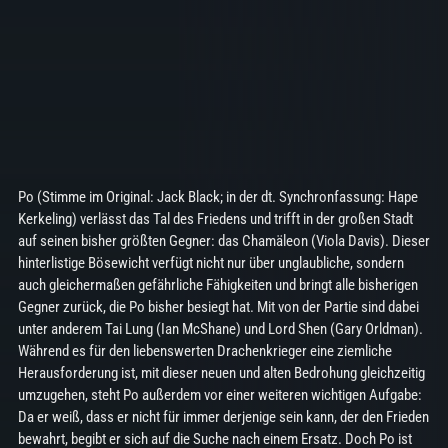
Po (Stimme im Original: Jack Black; in der dt. Synchronfassung: Hape
Kerkeling) verlässt das Tal des Friedens und trifft in der großen Stadt
auf seinen bisher größten Gegner: das Chamäleon (Viola Davis). Dieser
hinterlistige Bösewicht verfügt nicht nur über unglaubliche, sondern
auch gleichermaßen gefährliche Fähigkeiten und bringt alle bisherigen
Gegner zurück, die Po bisher besiegt hat. Mit von der Partie sind dabei
unter anderem Tai Lung (Ian McShane) und Lord Shen (Gary Orldman).
Während es für den liebenswerten Drachenkrieger eine ziemliche
Herausforderung ist, mit dieser neuen und alten Bedrohung gleichzeitig
umzugehen, steht Po außerdem vor einer weiteren wichtigen Aufgabe:
Da er weiß, dass er nicht für immer derjenige sein kann, der den Frieden
bewahrt, begibt er sich auf die Suche nach einem Ersatz. Doch Po ist