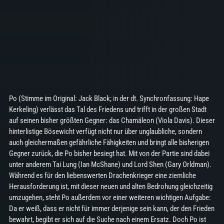
Po (Stimme im Original: Jack Black; in der dt. Synchronfassung: Hape
Kerkeling) verlässt das Tal des Friedens und trifft in der großen Stadt
auf seinen bisher größten Gegner: das Chamäleon (Viola Davis). Dieser
hinterlistige Bösewicht verfügt nicht nur über unglaubliche, sondern
auch gleichermaßen gefährliche Fähigkeiten und bringt alle bisherigen
Gegner zurück, die Po bisher besiegt hat. Mit von der Partie sind dabei
unter anderem Tai Lung (Ian McShane) und Lord Shen (Gary Orldman).
Während es für den liebenswerten Drachenkrieger eine ziemliche
Herausforderung ist, mit dieser neuen und alten Bedrohung gleichzeitig
umzugehen, steht Po außerdem vor einer weiteren wichtigen Aufgabe:
Da er weiß, dass er nicht für immer derjenige sein kann, der den Frieden
bewahrt, begibt er sich auf die Suche nach einem Ersatz. Doch Po ist