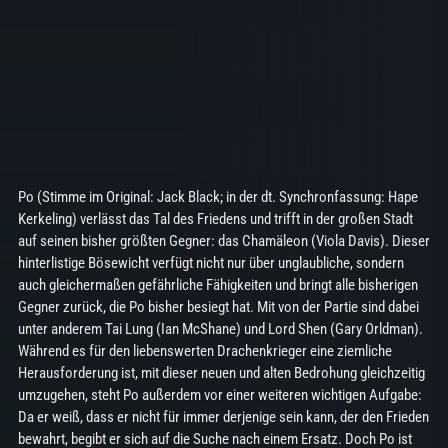
Po (Stimme im Original: Jack Black; in der dt. Synchronfassung: Hape
Kerkeling) verlässt das Tal des Friedens und trifft in der großen Stadt
auf seinen bisher größten Gegner: das Chamäleon (Viola Davis). Dieser
hinterlistige Bösewicht verfügt nicht nur über unglaubliche, sondern
auch gleichermaßen gefährliche Fähigkeiten und bringt alle bisherigen
Gegner zurück, die Po bisher besiegt hat. Mit von der Partie sind dabei
unter anderem Tai Lung (Ian McShane) und Lord Shen (Gary Orldman).
Während es für den liebenswerten Drachenkrieger eine ziemliche
Herausforderung ist, mit dieser neuen und alten Bedrohung gleichzeitig
umzugehen, steht Po außerdem vor einer weiteren wichtigen Aufgabe:
Da er weiß, dass er nicht für immer derjenige sein kann, der den Frieden
bewahrt, begibt er sich auf die Suche nach einem Ersatz. Doch Po ist