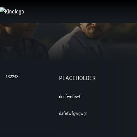
Zum
Inhalt
springen
132243
PLACEHOLDER
dedfwefewfr
dafefwfgwgwgr