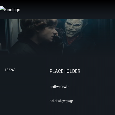
Zum
Inhalt
springen
132243
PLACEHOLDER
dedfwefewfr
dafefwfgwgwgr