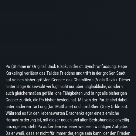
Po (Stimme im Original: Jack Black; in der dt. Synchronfassung: Hape
Kerkeling) verlässt das Tal des Friedens und trifft in der großen Stadt
auf seinen bisher größten Gegner: das Chamäleon (Viola Davis). Dieser
hinterlistige Bösewicht verfügt nicht nur über unglaubliche, sondern
auch gleichermaßen gefährliche Fähigkeiten und bringt alle bisherigen
Gegner zurück, die Po bisher besiegt hat. Mit von der Partie sind dabei
unter anderem Tai Lung (Ian McShane) und Lord Shen (Gary Orldman).
Während es für den liebenswerten Drachenkrieger eine ziemliche
Herausforderung ist, mit dieser neuen und alten Bedrohung gleichzeitig
umzugehen, steht Po außerdem vor einer weiteren wichtigen Aufgabe:
Da er weiß, dass er nicht für immer derjenige sein kann, der den Frieden