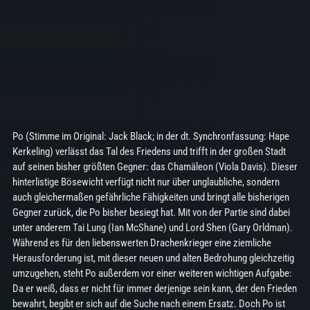
Po (Stimme im Original: Jack Black; in der dt. Synchronfassung: Hape
Kerkeling) verlässt das Tal des Friedens und trifft in der großen Stadt
auf seinen bisher größten Gegner: das Chamäleon (Viola Davis). Dieser
hinterlistige Bösewicht verfügt nicht nur über unglaubliche, sondern
auch gleichermaßen gefährliche Fähigkeiten und bringt alle bisherigen
Gegner zurück, die Po bisher besiegt hat. Mit von der Partie sind dabei
unter anderem Tai Lung (Ian McShane) und Lord Shen (Gary Orldman).
Während es für den liebenswerten Drachenkrieger eine ziemliche
Herausforderung ist, mit dieser neuen und alten Bedrohung gleichzeitig
umzugehen, steht Po außerdem vor einer weiteren wichtigen Aufgabe:
Da er weiß, dass er nicht für immer derjenige sein kann, der den Frieden
bewahrt, begibt er sich auf die Suche nach einem Ersatz. Doch Po ist