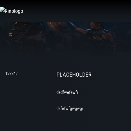
Zum
Inhalt
springen
132243
PLACEHOLDER
dedfwefewfr
dafefwfgwgwgr