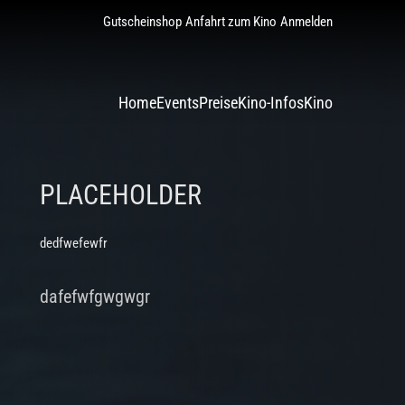
Gutscheinshop
Anfahrt zum Kino
Anmelden
Home
Events
Preise
Kino-Infos
Kino
PLACEHOLDER
dedfwefewfr
dafefwfgwgwgr