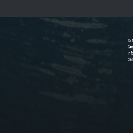
© 
Gmb
inf
da