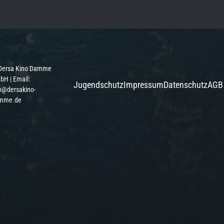
Dersa Kino Damme
H | Email:
Jugendschutz
Impressum
Datenschutz
AGB
o@dersakino-
mme.de