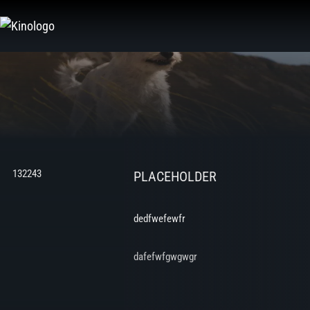
Zum
Inhalt
springen
132243
PLACEHOLDER
dedfwefewfr
dafefwfgwgwgr