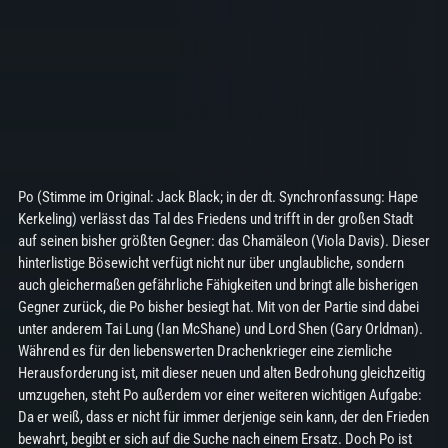
Po (Stimme im Original: Jack Black; in der dt. Synchronfassung: Hape
Kerkeling) verlässt das Tal des Friedens und trifft in der großen Stadt
auf seinen bisher größten Gegner: das Chamäleon (Viola Davis). Dieser
hinterlistige Bösewicht verfügt nicht nur über unglaubliche, sondern
auch gleichermaßen gefährliche Fähigkeiten und bringt alle bisherigen
Gegner zurück, die Po bisher besiegt hat. Mit von der Partie sind dabei
unter anderem Tai Lung (Ian McShane) und Lord Shen (Gary Orldman).
Während es für den liebenswerten Drachenkrieger eine ziemliche
Herausforderung ist, mit dieser neuen und alten Bedrohung gleichzeitig
umzugehen, steht Po außerdem vor einer weiteren wichtigen Aufgabe:
Da er weiß, dass er nicht für immer derjenige sein kann, der den Frieden
bewahrt, begibt er sich auf die Suche nach einem Ersatz. Doch Po ist