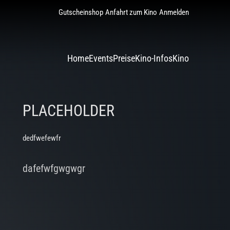
Gutscheinshop
Anfahrt zum Kino
Anmelden
Home
Events
Preise
Kino-Infos
Kino
PLACEHOLDER
dedfwefewfr
dafefwfgwgwgr