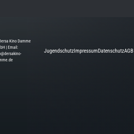
Dersa Kino Damme
H | Email:
Jugendschutz
Impressum
Datenschutz
AGB
o@dersakino-
mme.de