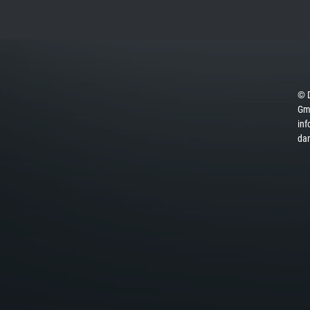
© 
Gmb
inf
da