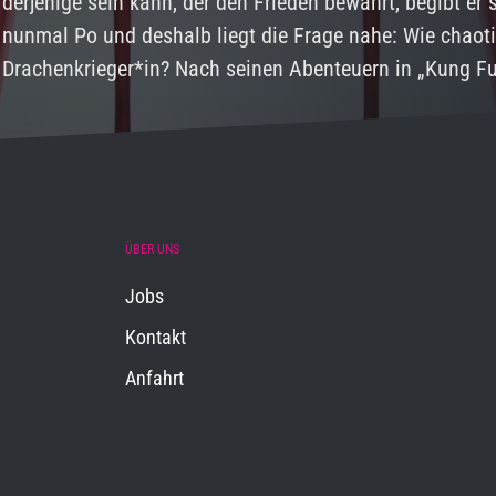
derjenige sein kann, der den Frieden bewahrt, begibt er
nunmal Po und deshalb liegt die Frage nahe: Wie chaot
Drachenkrieger*in? Nach seinen Abenteuern in „Kung F
ÜBER UNS
Jobs
Kontakt
Anfahrt